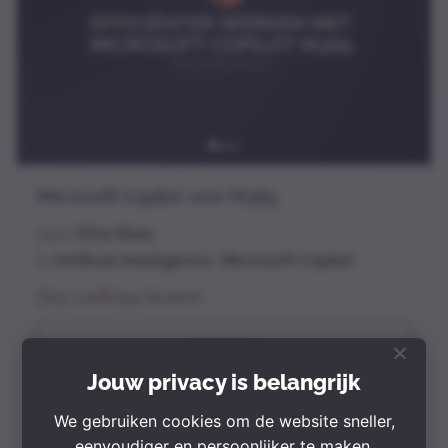
Microsoft Copilot voor M365
door
Elisa Baas
in
Artificial Intelligence
,
Microsoft Copilot
25 Les
259 Student
Koop Nu
Jouw privacy is belangrijk
We gebruiken cookies om de website sneller,
eenvoudiger en persoonlijker te maken.