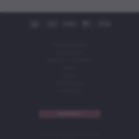
IDeal
Bancontact
Stripe
MasterCard
Visa
Privacyverklaring
Cookiebeleid
Algemene voorwaarden
Contact
Home
Certificeringen
DAIV (Skool)
NIEUWSBRIEF
© 2026 Baasin | in samenwerking met