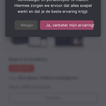
Hiermee zorgen we ervoor dat alles soepel
werkt en dat je de beste ervaring krijgt.
Weiger
Ja, verbeter mijn ervaring!
Baas in AI Academy
UITGELICHT
door
Elisa Baas
in
Artificial Intelligence
205 Les
358 Student
Koop Nu