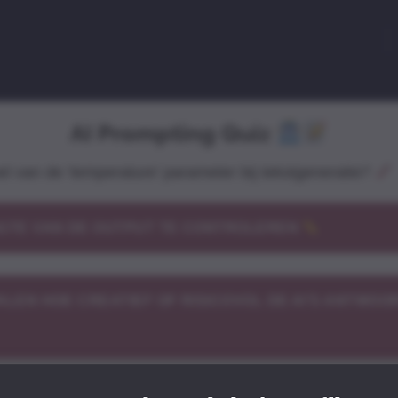
AI Prompting Quiz
el van de 'temperature' parameter bij tekstgeneratie?
GTE VAN DE OUTPUT TE CONTROLEREN
ALEN HOE CREATIEF OF RISICOVOL DE AI'S ANTWOO