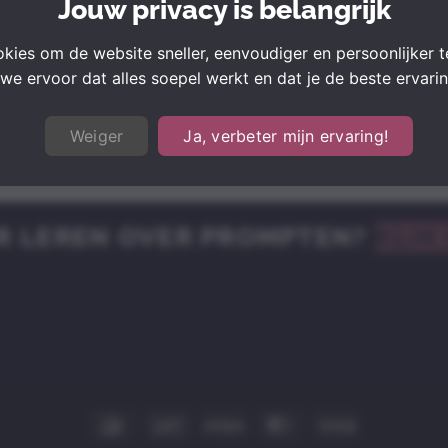
Jouw privacy is belangrijk
N VAN HET GESPREK IN TE STELLEN
kies om de website sneller, eenvoudiger en persoonlijker 
we ervoor dat alles soepel werkt en dat je de beste ervaring
WERKINGSSNELHEID VAN DE AI AAN TE PASSEN
Weiger
Ja, verbeter mijn ervaring!
Vraag 1 van 5
R LEREN OVER PROMPTEN?
KLIK
IDeal
Bancontact
Stripe
MasterCard
Visa