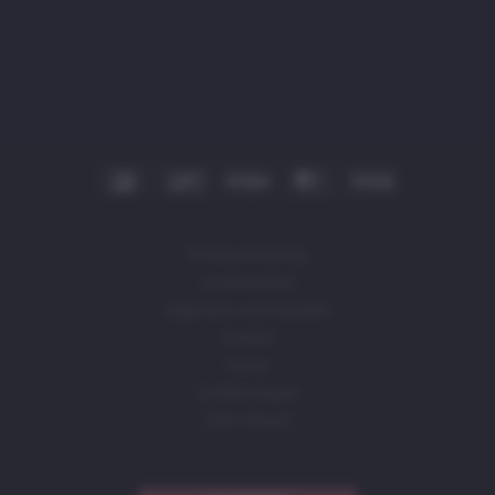
IDeal
Bancontact
Stripe
MasterCard
Visa
Privacyverklaring
Cookiebeleid
Algemene voorwaarden
Contact
Home
Certificeringen
DAIV (Skool)