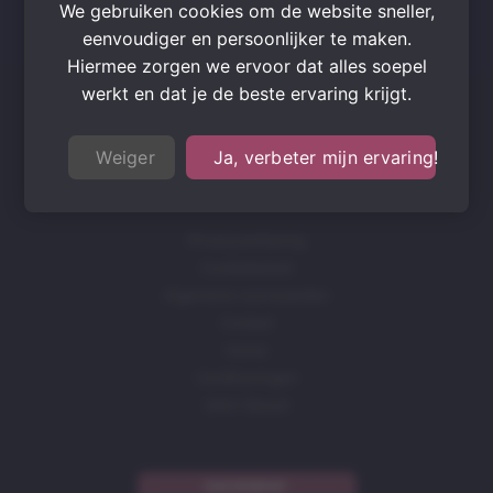
We gebruiken cookies om de website sneller,
eenvoudiger en persoonlijker te maken.
Hiermee zorgen we ervoor dat alles soepel
werkt en dat je de beste ervaring krijgt.
Weiger
Ja, verbeter mijn ervaring!
IDeal
Bancontact
Stripe
MasterCard
Visa
Privacyverklaring
Cookiebeleid
Algemene voorwaarden
Contact
Home
Certificeringen
DAIV (Skool)
NIEUWSBRIEF