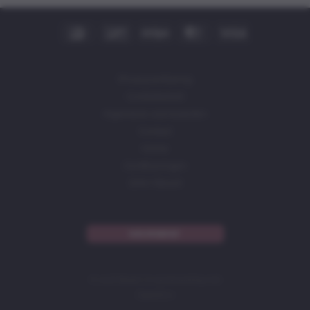
IDeal
Bancontact
Stripe
MasterCard
Visa
Privacyverklaring
Cookiebeleid
Algemene voorwaarden
Contact
Home
Certificeringen
DAIV (Skool)
NIEUWSBRIEF
© 2026 Baasin | in samenwerking met
DigitalDon