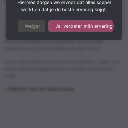
Hiermee zorgen we ervoor dat alles soepel
werkt en dat je de beste ervaring krijgt.
Aan het einde van de cursus heb je niet alleen
uitgebreide kennis, maar ook het vertrouwen om
Weiger
Ja, verbeter mijn ervaring!
ChatGPT te gebruiken als je geheime wapen in
dagelijkse uitdagingen. Je zult complexe problemen
kunnen aanpakken, vernieuwende oplossingen
bedenken en je productiviteit verhogen met AI.
Ik heb een speciale actie voor mijn netwerk – jullie! Dus
neem zeker een kijkje en laat me weten wat je ervan
vindt.
Klik hier voor de video cursus