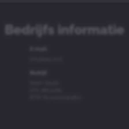
Bedrijfs informatie
E-mail:
info@baas-in.nl
Bedrijf
Naam: Baasin
KVK: 88613089
BTW: NL004637969B71