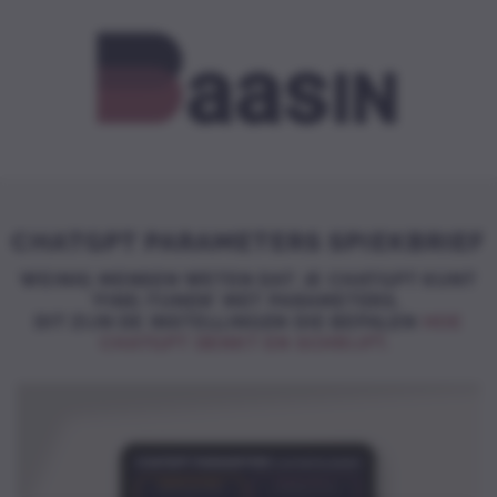
CHATGPT PARAMETERS SPIEKBRIEF
WEINIG MENSEN WETEN DAT JE CHATGPT KUNT
‘FINE-TUNEN’ MET PARAMETERS.
DIT ZIJN DE INSTELLINGEN DIE BEPALEN
HOE
CHATGPT DENKT EN SCHRIJFT.