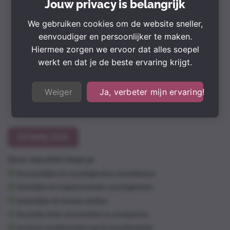
Jouw privacy is belangrijk
We gebruiken cookies om de website sneller,
eenvoudiger en persoonlijker te maken.
Hiermee zorgen we ervoor dat alles soepel
werkt en dat je de beste ervaring krijgt.
Weiger
Ja, verbeter mijn ervaring!
DOWNLOAD
Deze checklist helpt je:
Persoonlijke AI-vaardigheden ontwikkelen
Zakelijke AI-implementatie vaardigheden
Duidelijke AI-doelen stellen
De juiste data verzamelen en analyseren
Je team voorbereiden op AI-transformatie