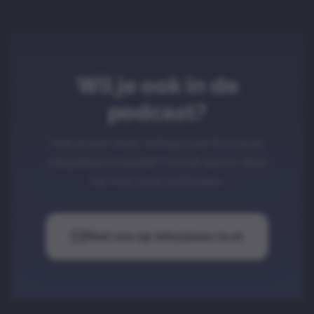
Wil je ook in de
podcast?
Heb je een sterk verhaal over AI in jouw
vakgebied of bedrijf? Schuif aan en deel
het met onze luisteraars.
Mail ons op
info@baas-in.nl