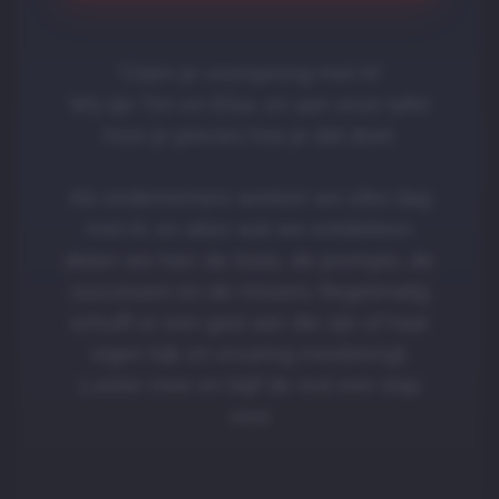
“Claim je voorsprong met AI”
Wij zijn Tim en Elisa, en aan onze tafel
hoor je precies hoe je dat doet.
Als ondernemers werken we elke dag
met AI, en alles wat we ontdekken
delen we hier: de tools, de prompts, de
successen en de missers. Regelmatig
schuift er een gast aan die zijn of haar
eigen kijk en ervaring meebrengt.
Luister mee en blijf de rest een stap
voor.