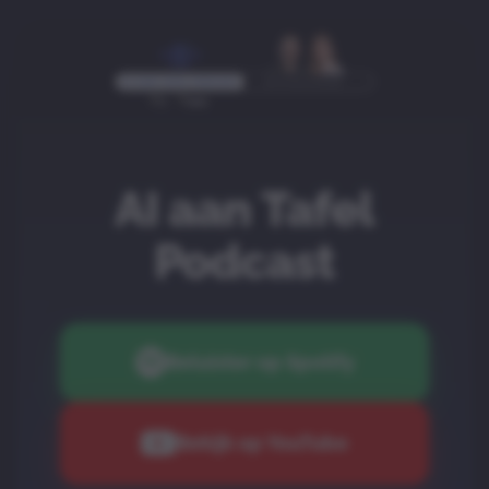
AI aan Tafel
Podcast
Beluister op Spotify
Bekijk op YouTube